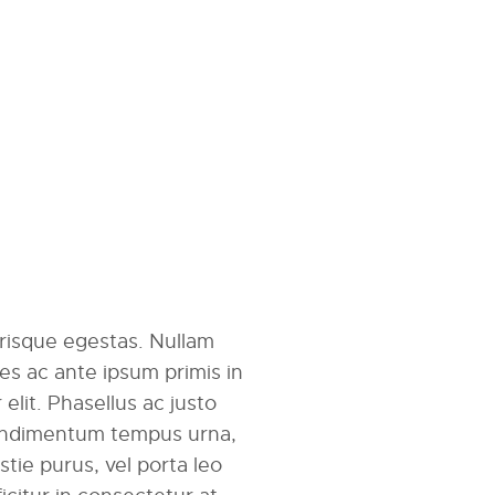
erisque egestas. Nullam
mes ac ante ipsum primis in
r elit. Phasellus ac justo
 condimentum tempus urna,
tie purus, vel porta leo