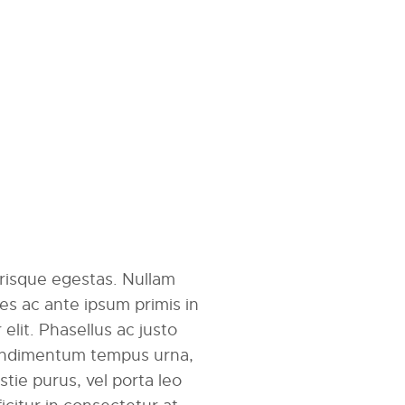
erisque egestas. Nullam
mes ac ante ipsum primis in
r elit. Phasellus ac justo
 condimentum tempus urna,
tie purus, vel porta leo