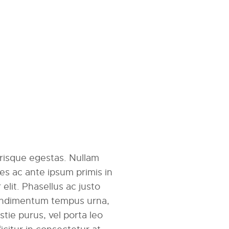
erisque egestas. Nullam
mes ac ante ipsum primis in
r elit. Phasellus ac justo
 condimentum tempus urna,
tie purus, vel porta leo