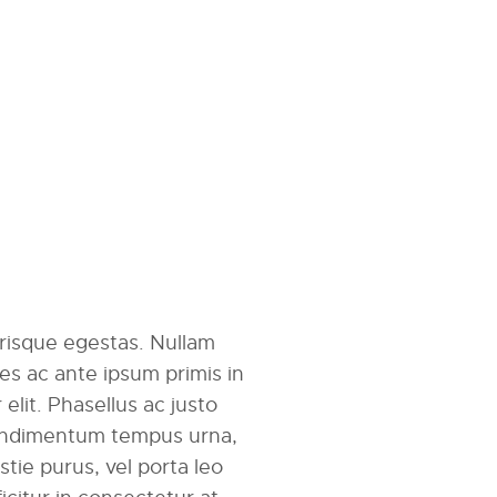
erisque egestas. Nullam
mes ac ante ipsum primis in
r elit. Phasellus ac justo
 condimentum tempus urna,
tie purus, vel porta leo