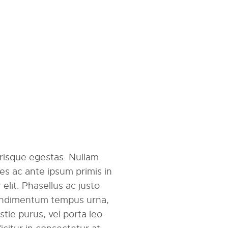
erisque egestas. Nullam
mes ac ante ipsum primis in
r elit. Phasellus ac justo
 condimentum tempus urna,
tie purus, vel porta leo