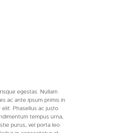
erisque egestas. Nullam
mes ac ante ipsum primis in
r elit. Phasellus ac justo
 condimentum tempus urna,
tie purus, vel porta leo