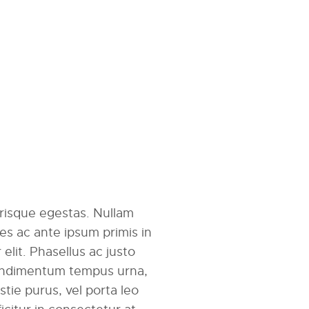
erisque egestas. Nullam
mes ac ante ipsum primis in
r elit. Phasellus ac justo
 condimentum tempus urna,
tie purus, vel porta leo