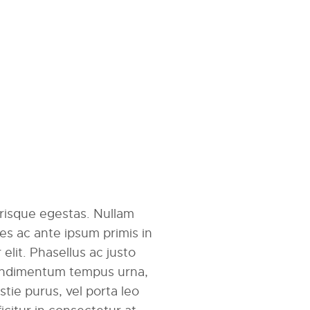
erisque egestas. Nullam
mes ac ante ipsum primis in
r elit. Phasellus ac justo
 condimentum tempus urna,
tie purus, vel porta leo