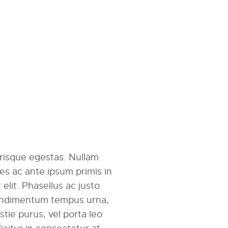
erisque egestas. Nullam
mes ac ante ipsum primis in
r elit. Phasellus ac justo
 condimentum tempus urna,
tie purus, vel porta leo