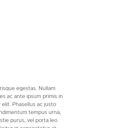
erisque egestas. Nullam
mes ac ante ipsum primis in
r elit. Phasellus ac justo
 condimentum tempus urna,
tie purus, vel porta leo