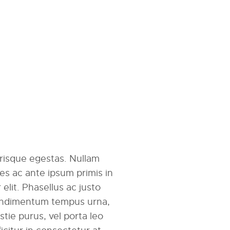
erisque egestas. Nullam
mes ac ante ipsum primis in
r elit. Phasellus ac justo
 condimentum tempus urna,
tie purus, vel porta leo