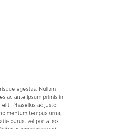
erisque egestas. Nullam
mes ac ante ipsum primis in
r elit. Phasellus ac justo
 condimentum tempus urna,
tie purus, vel porta leo