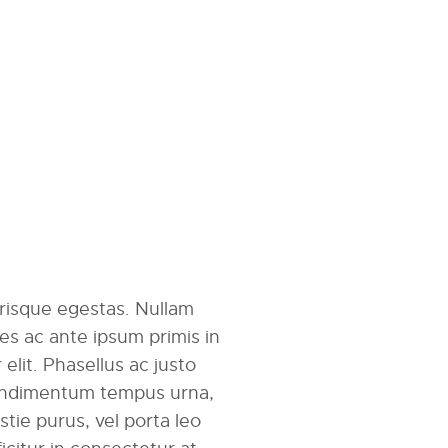
erisque egestas. Nullam
mes ac ante ipsum primis in
r elit. Phasellus ac justo
 condimentum tempus urna,
tie purus, vel porta leo