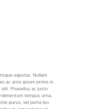
erisque egestas. Nullam
mes ac ante ipsum primis in
r elit. Phasellus ac justo
 condimentum tempus urna,
tie purus, vel porta leo