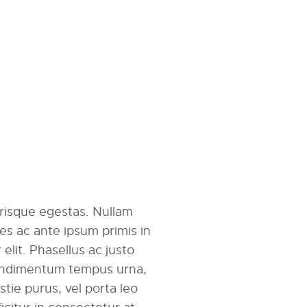
erisque egestas. Nullam
mes ac ante ipsum primis in
r elit. Phasellus ac justo
 condimentum tempus urna,
tie purus, vel porta leo