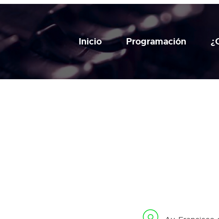
Inicio
Programación
¿