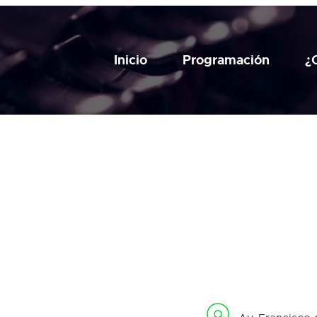
Inicio
Programación
¿