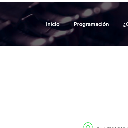
Inicio
Programación
¿