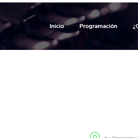
Inicio
Programación
¿